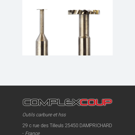
Outils carbure et hss
29 c rue des Tilleuls 25450 DAMPRICHARD
-
France