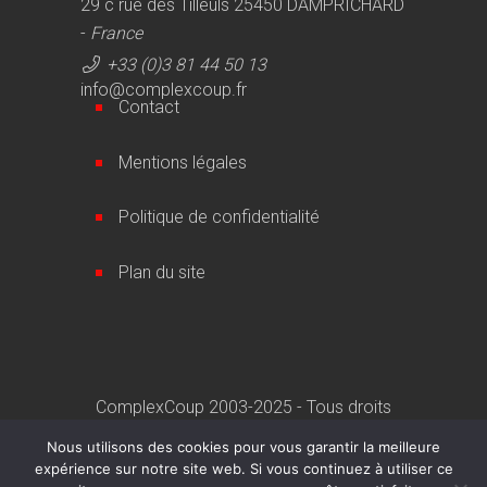
29 c rue des Tilleuls 25450 DAMPRICHARD
-
France
+33 (0)3 81 44 50 13
info@complexcoup.fr
Contact
Mentions légales
Politique de confidentialité
Plan du site
ComplexCoup 2003-2025 - Tous droits
réservés
Nous utilisons des cookies pour vous garantir la meilleure
expérience sur notre site web. Si vous continuez à utiliser ce
Une création
Artemisia Conseil